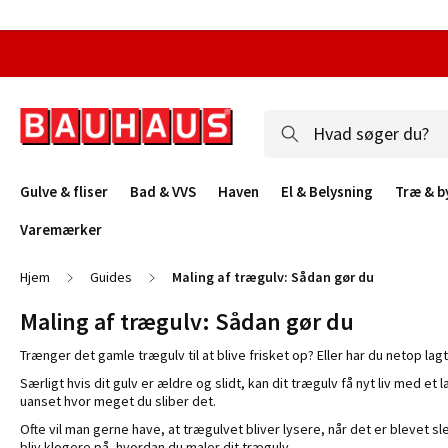
Gulve & fliser
Bad & VVS
Haven
El & Belysning
Træ & b
Varemærker
Hjem
Guides
Maling af trægulv: Sådan gør du
Maling af trægulv: Sådan gør du
Trænger det gamle trægulv til at blive frisket op? Eller har du netop la
Særligt hvis dit gulv er ældre og slidt, kan dit trægulv få nyt liv med e
uanset hvor meget du sliber det.
Ofte vil man gerne have, at trægulvet bliver lysere, når det er blevet s
bliv klogere på, hvordan du maler dit trægulv.