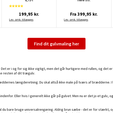
0,75 l
flere str.
199,95 kr.
Fra
399,95 kr.
Lev. omk. tillægges
Lev. omk. tillægges
Find dit gulvmaling her
Det er i og for sig ikke vigtigt, men det går hurtigere med rullen, og det er 
e resten af dit trægulv.
ddernes længderetning. Du skal altså ikke male på tværs af brædderne. I lan
indenfor. Eller hvis I generelt ikke går på gulvet. Men nu er det jo et gulv,
skal du bare bruge universalrengøring. Aldrig brun sæbe - det er for stærk