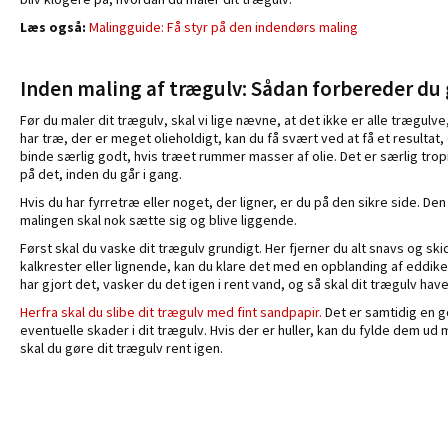
Læs også:
Malingguide: Få styr på den indendørs maling
Inden maling af trægulv: Sådan forbereder du 
Før du maler dit trægulv, skal vi lige nævne, at det ikke er alle trægulve,
har træ, der er meget olieholdigt, kan du få svært ved at få et resultat,
binde særlig godt, hvis træet rummer masser af olie. Det er særlig tropi
på det, inden du går i gang.
Hvis du har fyrretræ eller noget, der ligner, er du på den sikre side. D
malingen skal nok sætte sig og blive liggende.
Først skal du vaske dit trægulv grundigt. Her fjerner du alt snavs og ski
kalkrester eller lignende, kan du klare det med en opblanding af eddike
har gjort det, vasker du det igen i rent vand, og så skal dit trægulv have l
Herfra skal du slibe dit trægulv med fint sandpapir.
Det er samtidig en g
eventuelle skader i dit trægulv. Hvis der er huller, kan du fylde dem u
skal du gøre dit trægulv rent igen.