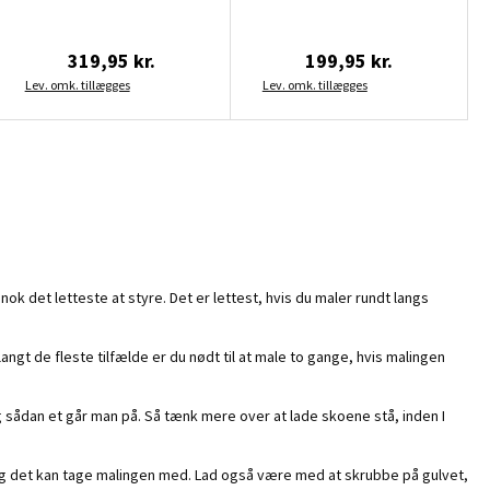
319,95 kr.
199,95 kr.
Lev. omk. tillægges
Lev. omk. tillægges
nok det letteste at styre. Det er lettest, hvis du maler rundt langs
gt de fleste tilfælde er du nødt til at male to gange, hvis malingen
 og sådan et går man på. Så tænk mere over at lade skoene stå, inden I
t, og det kan tage malingen med. Lad også være med at skrubbe på gulvet,