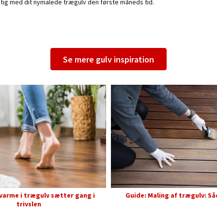
igtig med dit nymalede trægulv den første måneds tid.
Se mere gulv inspiration
varme i trægulv sætter gang i
Guide: Maling af trægulv: S
trivslen