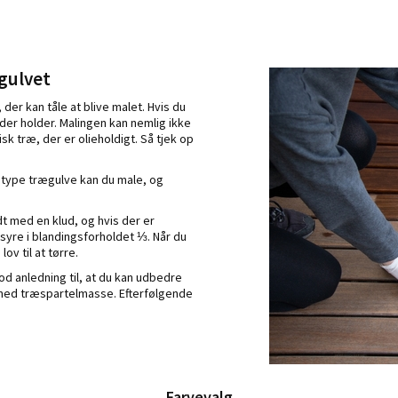
gulvet
 der kan tåle at blive malet. Hvis du
 der holder. Malingen kan nemlig ikke
sk træ, der er olieholdigt. Så tjek op
en type trægulve kan du male, og
dt med en klud, og hvis der er
syre i blandingsforholdet ⅓. Når du
ov til at tørre.
od anledning til, at du kan udbedre
d med træspartelmasse. Efterfølgende
Farvevalg