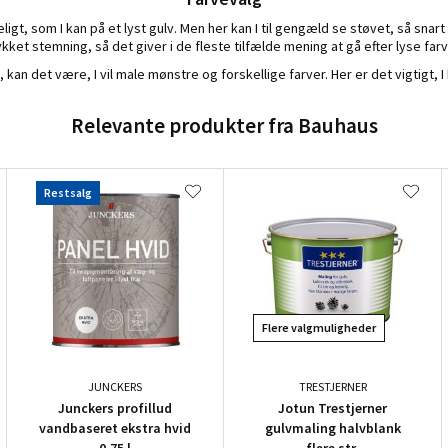
ydeligt, som I kan på et lyst gulv. Men her kan I til gengæld se støvet, så sn
ykket stemning, så det giver i de fleste tilfælde mening at gå efter lyse farv
v, kan det være, I vil male mønstre og forskellige farver. Her er det vigtigt
Relevante produkter fra Bauhaus
Restsalg
Flere valgmuligheder
JUNCKERS
TRESTJERNER
Junckers profillud
Jotun Trestjerner
vandbaseret ekstra hvid
gulvmaling halvblank