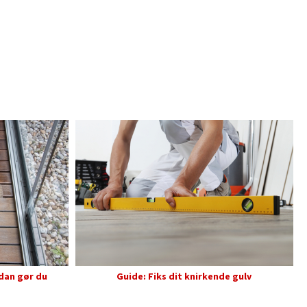
ådan gør du
Guide: Fiks dit knirkende gulv