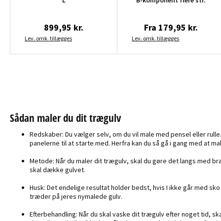
L
B-komponent flere str.
899,95 kr.
Fra
179,95 kr.
Lev. omk. tillægges
Lev. omk. tillægges
Sådan maler du dit trægulv
Redskaber: Du vælger selv, om du vil male med pensel eller rulle. 
panelerne til at starte med. Herfra kan du så gå i gang med at mal
Metode: Når du maler dit trægulv, skal du gøre det langs med bræ
skal dække gulvet.
Husk: Det endelige resultat holder bedst, hvis I ikke går med sko 
træder på jeres nymalede gulv.
Efterbehandling: Når du skal vaske dit trægulv efter noget tid, 