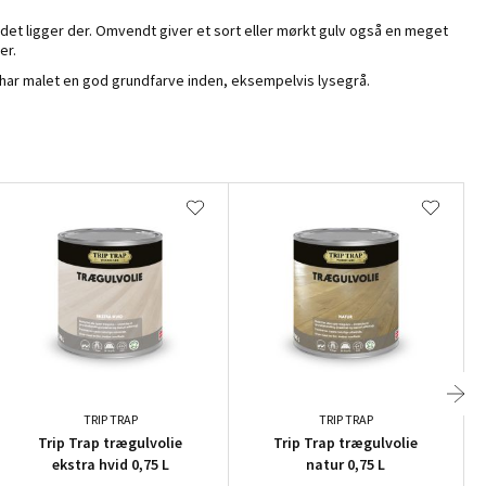
art det ligger der. Omvendt giver et sort eller mørkt gulv også en meget
er.
, I har malet en god grundfarve inden, eksempelvis lysegrå.
TRIP TRAP
TRIP TRAP
Trip Trap trægulvolie
Trip Trap trægulvolie
ekstra hvid 0,75 L
natur 0,75 L