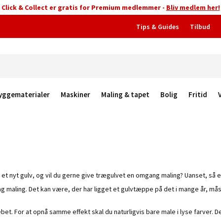
Click & Collect er gratis for Premium medlemmer -
Bliv medlem her!
Tips & Guides
Tilbud
yggematerialer
Maskiner
Maling & tapet
Bolig
Fritid
gt et nyt gulv, og vil du gerne give trægulvet en omgang maling? Uanset, så 
t lag maling. Det kan være, der har ligget et gulvtæppe på det i mange år, m
lebet. For at opnå samme effekt skal du naturligvis bare male i lyse farver. 