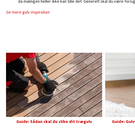
da malingen heller ikke kan tåle det. Generelt skal du være fors
Se mere gulv inspiration
Guide: Sådan skal du slibe dit trægulv
Guide: Gulv