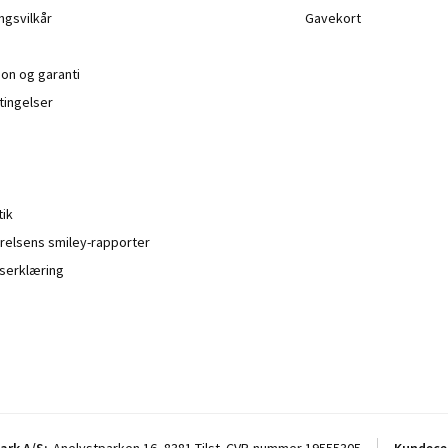
ngsvilkår
Gavekort
ion og garanti
ingelser
tik
relsens smiley-rapporter
serklæring