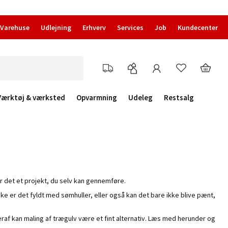
Varehuse
Udlejning
Erhverv
Services
Job
Kundecenter
Værktøj & værksted
Opvarmning
Udeleg
Restsalg
er det et projekt, du selv kan gennemføre.
åske er det fyldt med sømhuller, eller også kan det bare ikke blive pænt,
Deraf kan maling af trægulv være et fint alternativ. Læs med herunder og