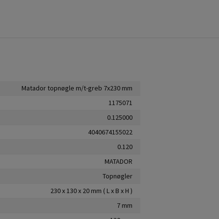
Matador topnøgle m/t-greb 7x230 mm
1175071
0.125000
4040674155022
0.120
MATADOR
Topnøgler
230 x 130 x 20 mm ( L x B x H )
7 mm