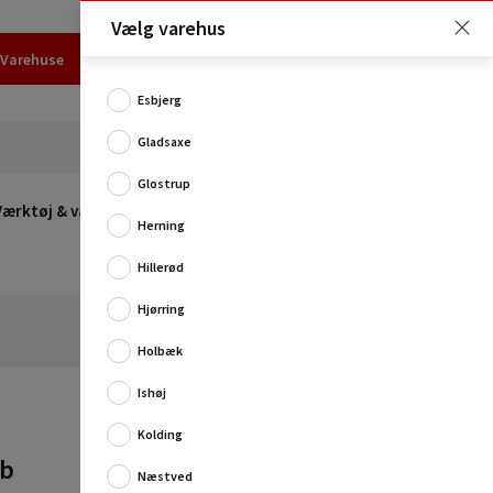
Vælg varehus
Varehuse
Udlejning
Erhverv
Services
Job
Kundecenter
Esbjerg
Gladsaxe
Glostrup
Værktøj & værksted
Opvarmning
Udeleg
Restsalg
Herning
Hillerød
Hjørring
Holbæk
Ishøj
Kolding
Denne topnøgle har sekskantgevind og er et praktisk
eb
værktøj at have hjemme i ethvert velassorteret
Næstved
værksted og værktøjskasse takket være dens ...