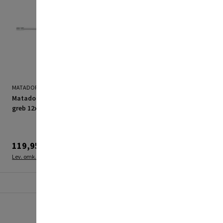
MATADOR
BOSCH
Matador topnøgle m/t-
Bosch topnøgle sekskant
greb 12x230 mm
7 mm
119,95 kr.
99,95 kr.
Lev. omk. tillægges
Lev. omk. tillægges