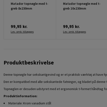
Matador topnøgle med t-
Matador topnøgle med t-
greb 8x230mm
greb 10x230mm
99,95 kr.
99,95 kr.
Lev. omk. tillægges
Lev. omk. tillægges
Produktbeskrivelse
Denne topnøgle har sekskantgevind og er et praktisk værktøj at have h
Den er kompatibel med alle sekskantede fatninger, og bladet på denne t
Topnøglen er desuden udstyret med et ergonomisk t-formet håndtag fo
Produktinformation:
Materiale: Krom vanadium stål