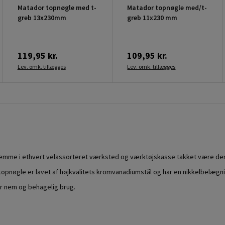
Matador topnøgle med t-
Matador topnøgle med/t-
greb 13x230mm
greb 11x230 mm
119,95 kr.
109,95 kr.
Lev. omk. tillægges
Lev. omk. tillægges
jemme i ethvert velassorteret værksted og værktøjskasse takket være dens
opnøgle er lavet af højkvalitets kromvanadiumstål og har en nikkelbelægn
r nem og behagelig brug.