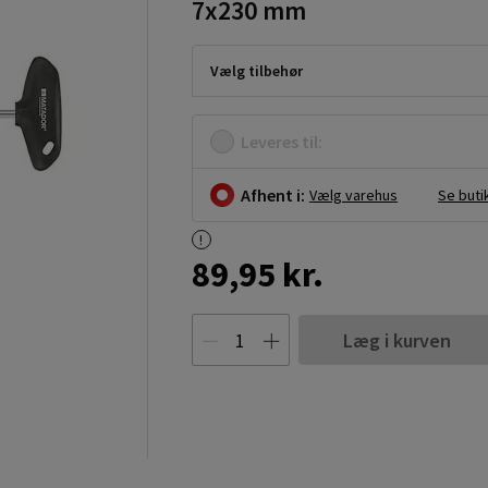
7x230 mm
Vælg tilbehør
Leveres til:
Afhent i:
Vælg varehus
Se buti
89,95 kr.
Læg i kurven