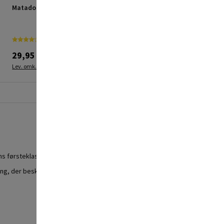
Matador unbrako 7 mm
Matador topnøgle m/t-
greb 12x230 mm
29,95 kr.
119,95 kr.
Lev. omk. tillægges
Lev. omk. tillægges
 førsteklasses kvalitet og enkle, praktiske brug.
ing, der beskytter værktøjet mod rust.