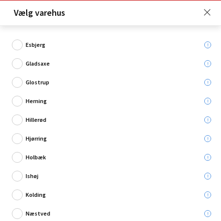
Click & Collect er gratis for Premium medlemmer -
Vælg varehus
Bliv medlem her!
Esbjerg
Gladsaxe
Hvad søger du?
Glostrup
Skruer
Herning
Hillerød
Restsalg
Hjørring
Holbæk
Ishøj
Kolding
Næstved