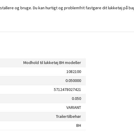
stallere og bruge. Du kan hurtigt og problemfrit fastgøre dit lukketøj på b
Modhold til lukketøj BH modeller
1082100
0.050000
5712478027421
0.050
VARIANT
Trailertilbehør
BH