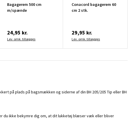
Bagagerem 500 cm
Conacord bagagerem 60
m/spænde
cm 2 stk.
24,95 kr.
29,95 kr.
Lev. omk. tillægges
Lev. omk. tillægges
 sikkert på plads på bagsmækken og siderne af din BH 205/205 Tip eller BH
øver du ikke bekymre dig om, at dit lukketøj blæser væk eller bliver