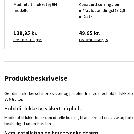
Modhold til lukketøj BH
Conacord surringsrem
modeller
m/fastspændingslås 2,5
m 2 stk.
129,95 kr.
49,95 kr.
Lev. omk. tillægges
Lev. omk. tillægges
Produktbeskrivelse
Gør din trailerkørsel mere sikker og problemfri med modhold til lukketøj
756 trailer.
Hold dit lukketøj sikkert på plads
Modhold til lukketøj er den ideelle løsning til at sikre, at dit lukketøj f
beskadiget under kørslen.
Nem installation og brugervenlig design