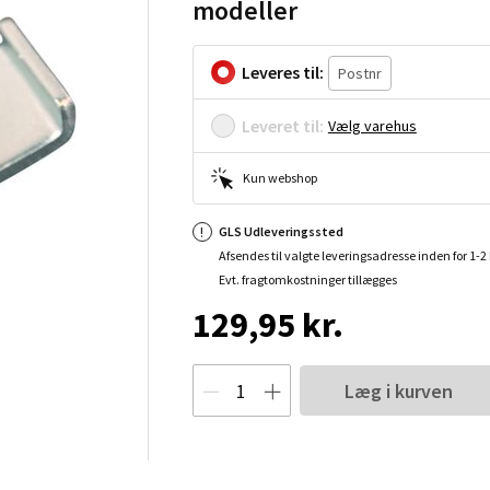
modeller
Leveres til:
Leveret til:
Vælg varehus
Kun webshop
GLS Udleveringssted
Afsendes til valgte leveringsadresse inden for 1-
Evt. fragtomkostninger tillægges
129,95 kr.
Læg i kurven