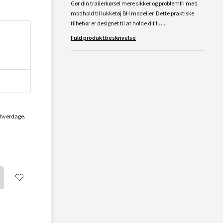
Gør din trailerkørsel mere sikker og problemfri med
modhold til lukketøj BH modeller. Dette praktiske
tilbehør er designet til at holde dit lu...
Fuld produktbeskrivelse
2 hverdage.