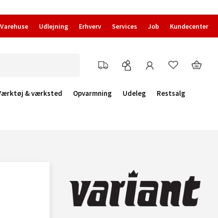
Varehuse
Udlejning
Erhverv
Services
Job
Kundecenter
Værktøj & værksted
Opvarmning
Udeleg
Restsalg