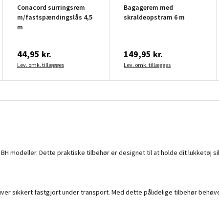
Conacord surringsrem
Bagagerem med
m/fastspændingslås 4,5
skraldeopstram 6 m
m
44,95 kr.
149,95 kr.
Lev. omk. tillægges
Lev. omk. tillægges
 BH modeller. Dette praktiske tilbehør er designet til at holde dit lukketøj
orbliver sikkert fastgjort under transport. Med dette pålidelige tilbehør beh