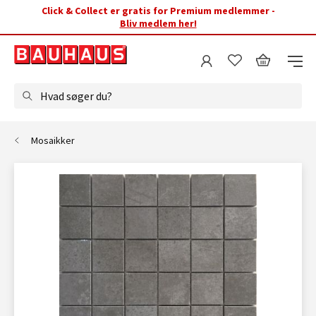
Click & Collect er gratis for Premium medlemmer -
Bliv medlem her!
Hvad søger du?
Mosaikker