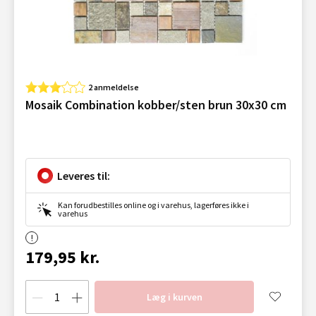
2 anmeldelse
Mosaik Combination kobber/sten brun 30x30 cm
Leveres til:
Kan forudbestilles online og i varehus, lagerføres ikke i
varehus
179,95 kr.
Læg i kurven