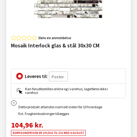
Skriv en anmeldelse
Mosaik Interlock glas & stål 30x30 CM
Leveres til:
Kan forudbestilles online og i varehus, lagerføres ikke i
varehus
Dette produkt afsendes normalt inden for 10 hverdage
Evt. Fragtomkostninger tillægges
104,96 kr.
KAMPAGNEPRISEN ER GYLDIG TIL OG MED 6 AUGUST