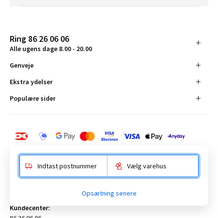
Ring 86 26 06 06
Alle ugens dage 8.00 - 20.00
Genveje
Ekstra ydelser
Populære sider
Indtast postnummer
Vælg varehus
BAUHAUS Danmark A/S:
Opsætning senere
Anelystparken 16, 8381 Tilst. CVR-nummer 19555305
Kundecenter:
86 26 06 06