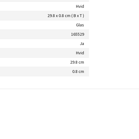
Hvid
29.8 x 0.8 cm ( B x T )
Glas
165529
Ja
Hvid
29.8 cm
0.8 cm