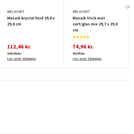
WELSCHEIT
WELSCHEIT
Mosaik krystal hvid 29,8 x
Mosaik Stick mat
29,8 cm
sort/glas mix 29,7 x 29,0
cm
112,46 kr.
74,96 kr.
149,95 kr.
99,95 kr.
Lev. omk. tillægges
Lev. omk. tillægges