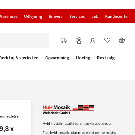
Varehuse
Udlejning
Erhverv
Services
Job
Kundecenter
Værktøj & værksted
Opvarmning
Udeleg
Restsalg
 anmeldelse
Hvid krystalmosaik i et rent og klassisk design.
9,8 x
Flot, hvid mosaik i glas med en let gennemsigtig