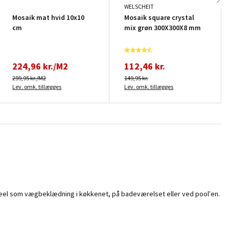
WELSCHEIT
Mosaik mat hvid 10x10
Mosaik square crystal
cm
mix grøn 300X300X8 mm
224,96 kr./M2
112,46 kr.
299,95 kr./M2
149,95 kr.
Lev. omk. tillægges
Lev. omk. tillægges
r ideel som vægbeklædning i køkkenet, på badeværelset eller ved pool'en.