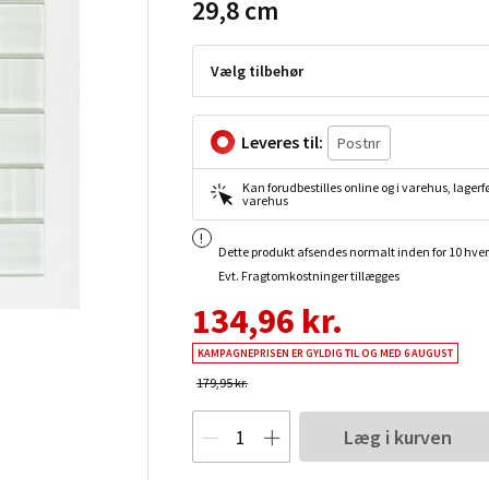
29,8 cm
Vælg tilbehør
Leveres til:
Kan forudbestilles online og i varehus, lagerfø
varehus
Dette produkt afsendes normalt inden for 10 hve
Evt. Fragtomkostninger tillægges
134,96 kr.
KAMPAGNEPRISEN ER GYLDIG TIL OG MED 6 AUGUST
179,95 kr.
Læg i kurven