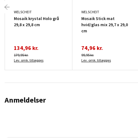
WELSCHEIT
WELSCHEIT
Mosaik krystal Holo grå
Mosaik Stick mat
29,8 x 29,8 cm
hvid/glas mix 29,7 x 29,0
cm
134,96 kr.
74,96 kr.
179,95 kr.
99,95 kr.
Lev. omk. tillægges
Lev. omk. tillægges
Anmeldelser