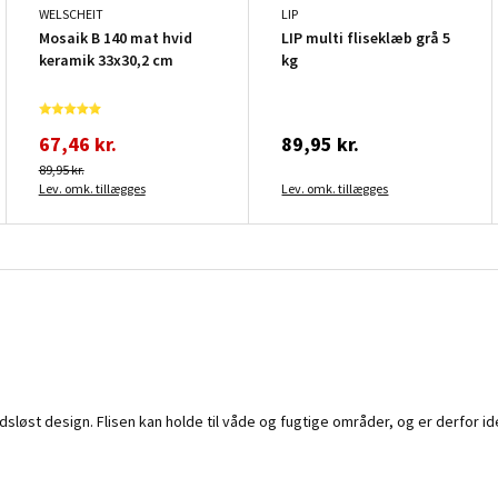
WELSCHEIT
LIP
Mosaik B 140 mat hvid
LIP multi fliseklæb grå 5
keramik 33x30,2 cm
kg
67,46 kr.
89,95 kr.
89,95 kr.
Lev. omk. tillægges
Lev. omk. tillægges
tidsløst design. Flisen kan holde til våde og fugtige områder, og er derfo