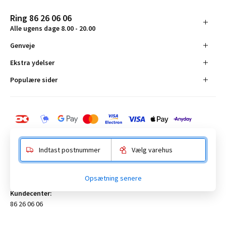
Ring 86 26 06 06
Alle ugens dage 8.00 - 20.00
Genveje
Ekstra ydelser
Populære sider
Indtast postnummer
Vælg varehus
BAUHAUS Danmark A/S:
Opsætning senere
Anelystparken 16, 8381 Tilst. CVR-nummer 19555305
Kundecenter:
86 26 06 06