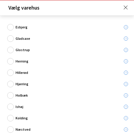
Click & Collect er gratis for Premium medlemmer -
Vælg varehus
Bliv medlem her!
Esbjerg
Gladsaxe
Hvad søger du?
Glostrup
Fodboldmål
Herning
Hillerød
Hjørring
Holbæk
Ishøj
Kolding
Næstved