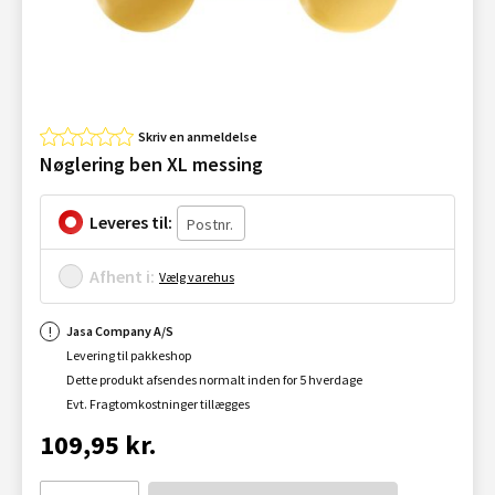
Skriv en anmeldelse
Nøglering ben XL messing
Leveres til:
Afhent i:
Vælg varehus
Jasa Company A/S
Levering til pakkeshop
Dette produkt afsendes normalt inden for 5 hverdage
Evt. Fragtomkostninger tillægges
109,95 kr.