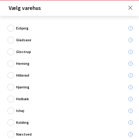
Click & Collect er gratis for Premium medlemmer -
Vælg varehus
Bliv medlem her!
Esbjerg
Gladsaxe
Hvad søger du?
Glostrup
Metalrammer
Herning
Hillerød
Hjørring
Holbæk
Ishøj
Kolding
Næstved