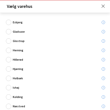
Click & Collect er gratis for Premium medlemmer -
Vælg varehus
Bliv medlem her!
Esbjerg
Gladsaxe
Hvad søger du?
Glostrup
Trærammer
Herning
Hillerød
Hjørring
Holbæk
Ishøj
Kolding
Næstved