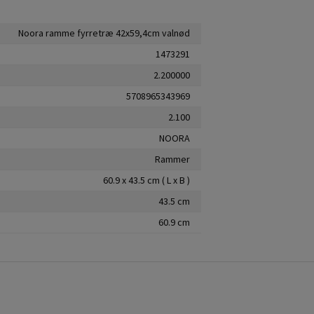
Noora ramme fyrretræ 42x59,4cm valnød
1473291
2.200000
5708965343969
2.100
NOORA
Rammer
60.9 x 43.5 cm ( L x B )
43.5 cm
60.9 cm