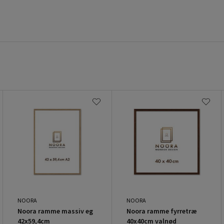
NOORA
NOORA
Noora ramme massiv eg
Noora ramme fyrretræ
42x59,4cm
40x40cm valnød