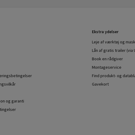
Ekstra ydelser
Leje af værktøj og mask
Lån af gratis trailer (vi
Book en rådgiver
Montageservice
veringsbetingelser
Find produkt- og datab
ngsvilkår
Gavekort
ion og garanti
ingelser