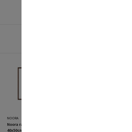
NOORA
NOORA
Noora ramme fyrretræ
Noora ramme fyrretræ
40x50cm valnød
50x70cm valnød