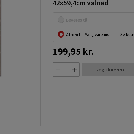
42x59,4cm valnød
Leveres til:
Afhent i:
Vælg varehus
Se buti
199,95 kr.
Læg i kurven