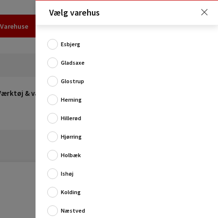
Vælg varehus
Varehuse
Udlejning
Erhverv
Services
Job
Kundecenter
Esbjerg
Gladsaxe
Glostrup
Værktøj & værksted
Opvarmning
Udeleg
Restsalg
Herning
Hillerød
Hjørring
Holbæk
Ishøj
Kolding
Næstved