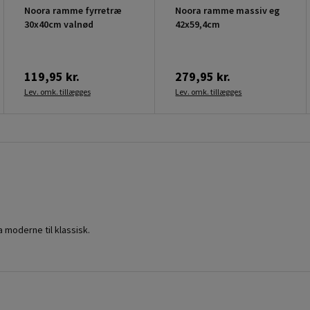
Noora ramme fyrretræ
Noora ramme massiv eg
30x40cm valnød
42x59,4cm
119,95 kr.
279,95 kr.
Lev. omk. tillægges
Lev. omk. tillægges
a moderne til klassisk.