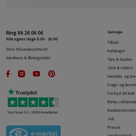
Ring 86 26 06 06
Genveje
Alle ugens dage 8.00 - 20.00
Tilbud
Skriv til kundecenteret
Kataloger
Varehuse & åbningstider
Tips & Guides
Click & collect
Handels- og le
Fragt- og leveri
Fortryd dit køb
Retur, reklamat
Konkurrencebet
Trust Score:
4.3
84216
Anmeldelser
Job
Presse
Om BAUHAUS