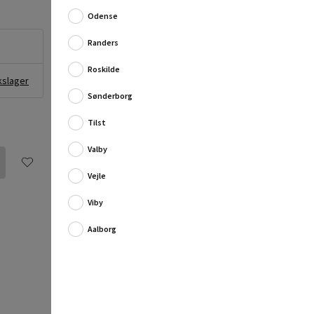
Odense
Randers
Roskilde
kslager
Sønderborg
Tilst
Valby
Skab et smukt og stilfuldt udtryk i dit hjem med
denne elegante ramme.
Vejle
Den giver et tidløst udseende, der passer ind i enhver
indretningsstil,...
Viby
Fuld produktbeskrivelse
Aalborg