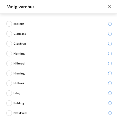
Click & Collect er gratis for Premium medlemmer -
Vælg varehus
Bliv medlem her!
Esbjerg
Gladsaxe
Hvad søger du?
Glostrup
Trærammer
Herning
Hillerød
Hjørring
Holbæk
Ishøj
Kolding
Næstved