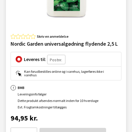
Skriv en anmeldelse
Nordic Garden universalgødning flydende 2,5 L
Leveres til:
Kan forudbestilles online og i varehus, lagerføres ikke i
varehus
BMB
Leveringsinfo følger
Dette produkt afsendes normalt inden for 10 hverdage
Evt. Fragtomkostninger tillægges
94,95 kr.