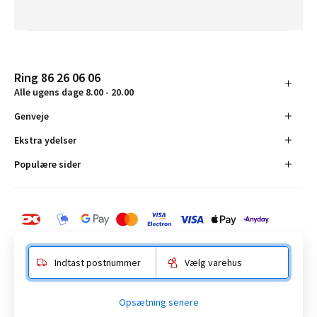
Ring 86 26 06 06
Alle ugens dage 8.00 - 20.00
Genveje
Ekstra ydelser
Populære sider
Indtast postnummer
Vælg varehus
BAUHAUS Danmark A/S:
Opsætning senere
Anelystparken 16, 8381 Tilst. CVR-nummer 19555305