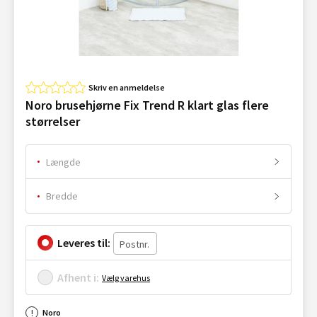
Skriv en anmeldelse
Noro brusehjørne Fix Trend R klart glas flere
størrelser
Længde
Bredde
Leveres til:
Afhent i:
Vælg varehus
Noro