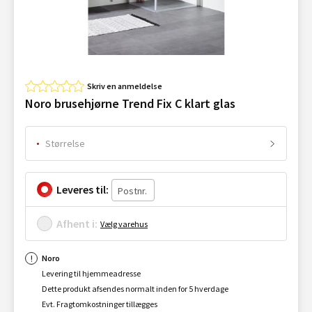
Skriv en anmeldelse
Noro brusehjørne Trend Fix C klart glas
Størrelse
Leveres til:
Afhent i:
Vælg varehus
Noro
Levering til hjemmeadresse
Dette produkt afsendes normalt inden for 5 hverdage
Evt. Fragtomkostninger tillægges