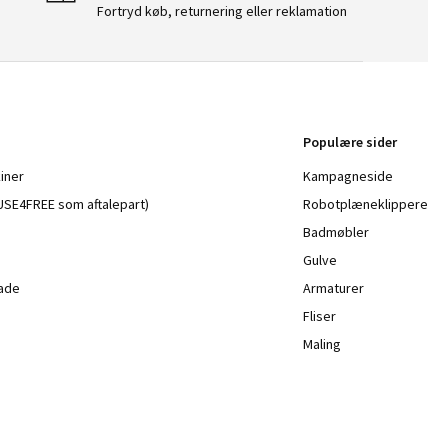
Fortryd køb, returnering eller reklamation
Populære sider
iner
Kampagneside
a USE4FREE som aftalepart)
Robotplæneklippere
Badmøbler
Gulve
lade
Armaturer
Fliser
Maling