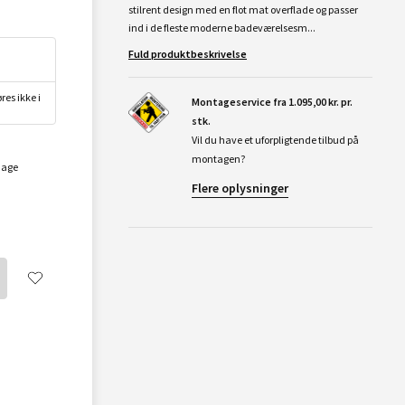
stilrent design med en flot mat overflade og passer
ind i de fleste moderne badeværelsesm...
Fuld produktbeskrivelse
res ikke i
Montageservice fra 1.095,00 kr. pr.
stk.
Vil du have et uforpligtende tilbud på
montagen?
dage
Flere oplysninger