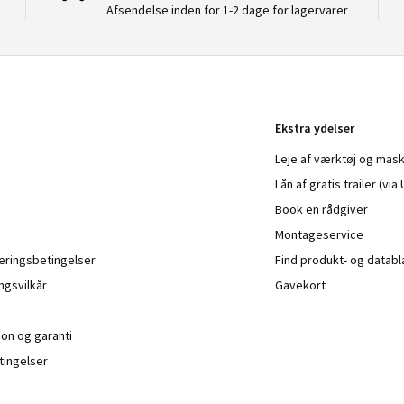
Afsendelse inden for 1-2 dage for lagervarer
Ekstra ydelser
Leje af værktøj og mask
Lån af gratis trailer (vi
Book en rådgiver
Montageservice
veringsbetingelser
Find produkt- og datab
ngsvilkår
Gavekort
ion og garanti
ingelser