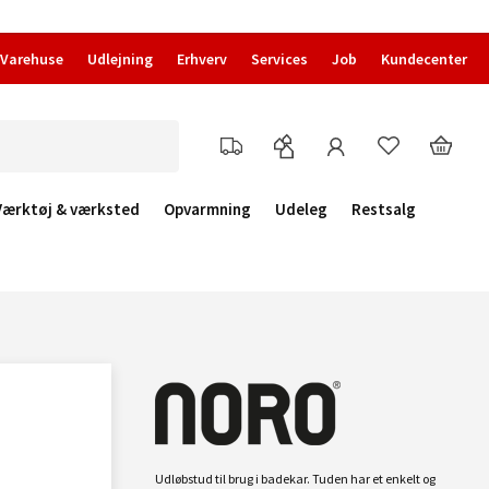
Varehuse
Udlejning
Erhverv
Services
Job
Kundecenter
Værktøj & værksted
Opvarmning
Udeleg
Restsalg
Udløbstud til brug i badekar. Tuden har et enkelt og