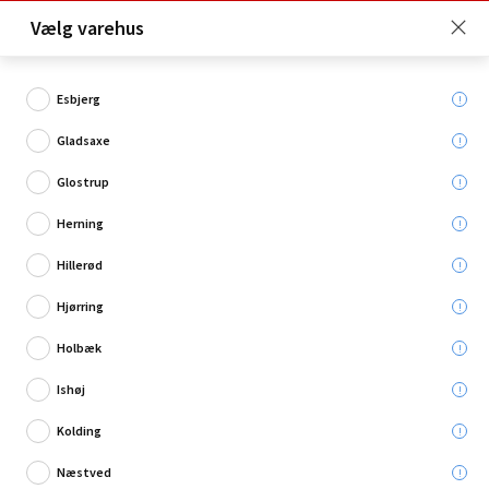
Click & Collect er gratis for Premium medlemmer -
Vælg varehus
Bliv medlem her!
Esbjerg
Gladsaxe
Hvad søger du?
Glostrup
Trådhegn
Herning
Hillerød
Restsalg
Hjørring
Holbæk
Ishøj
Kolding
Næstved