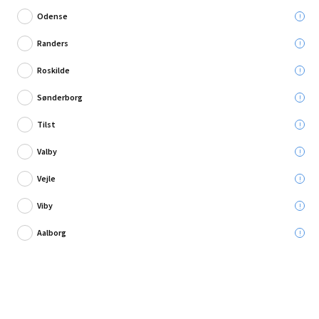
Odense
Randers
Roskilde
Skriv en anmeldelse
Sønderborg
NSH hegnspæle plastbelagt grøn Ø13 mm x 150
cm
Tilst
Valby
Leveres til:
Vejle
Afhent i:
Vælg varehus
Se butikslager
Viby
Udgående produkt - så længe lager haves
Aalborg
16,95 kr.
34,95 kr.
Læg i kurven