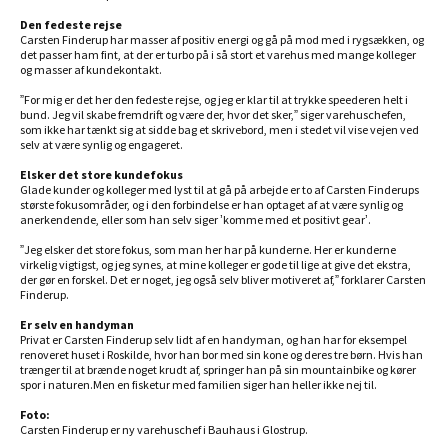
Den fedeste rejse
Carsten Finderup har masser af positiv energi og gå på mod med i rygsækken, og
det passer ham fint, at der er turbo på i så stort et varehus med mange kolleger
og masser af kundekontakt.
”For mig er det her den fedeste rejse, og jeg er klar til at trykke speederen helt i
bund. Jeg vil skabe fremdrift og være der, hvor det sker,” siger varehuschefen,
som ikke har tænkt sig at sidde bag et skrivebord, men i stedet vil vise vejen ved
selv at være synlig og engageret.
Elsker det store kundefokus
Glade kunder og kolleger med lyst til at gå på arbejde er to af Carsten Finderups
største fokusområder, og i den forbindelse er han optaget af at være synlig og
anerkendende, eller som han selv siger ’komme med et positivt gear’.
”Jeg elsker det store fokus, som man her har på kunderne. Her er kunderne
virkelig vigtigst, og jeg synes, at mine kolleger er gode til lige at give det ekstra,
der gør en forskel. Det er noget, jeg også selv bliver motiveret af,” forklarer Carsten
Finderup.
Er selv en handyman
Privat er Carsten Finderup selv lidt af en handyman, og han har for eksempel
renoveret huset i Roskilde, hvor han bor med sin kone og deres tre børn. Hvis han
trænger til at brænde noget krudt af, springer han på sin mountainbike og kører
spor i naturen.Men en fisketur med familien siger han heller ikke nej til.
Foto:
Carsten Finderup er ny varehuschef i Bauhaus i Glostrup.