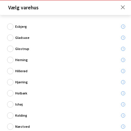
Click & Collect er gratis for Premium medlemmer -
Vælg varehus
Bliv medlem her!
Esbjerg
Gladsaxe
Hvad søger du?
Glostrup
Knive
Herning
Hillerød
Restsalg
Hjørring
Holbæk
Ishøj
Kolding
Næstved