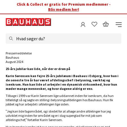
Click & Collect er gratis for Premium medlemmer -
Bliv medlem her!
Hvad søger du?
Pressemeddelelse
Bauhaus
August 2024
25-års jubilar kan lide, når der er drøn på
Karin Sørensen kan fejre 25-års jubilæum i Bauhaus i Esbjerg, hvor hun i
de seneste tre år har været afdelingschef i belysning, værktøj og
isenkram. Hun kan lide at arbejde i en dynamisk virksomhed, hvor hun
møder mange mennesker, og hvor dagene aldrig er ens
.
Tilbage i 1999 var Karin Sørensen lige uddannet inden for isenkram, da hun
tilfældigt så og søgte en stilling i belysningsafdelingen hos Bauhaus. Hun fik
jobbet og har arbejdet i afdelingen lige siden.
”Jeg kan lide fagområdet, og i stedet for at afsøge andre afdelinger har jeg
udviklet mig inden for området og er i dag superglad for mit job som
afdelingschef,” fortæller Karin Sørensen.
Hun brænder især for at have ansvar og sørge for, at kollegerne har en god