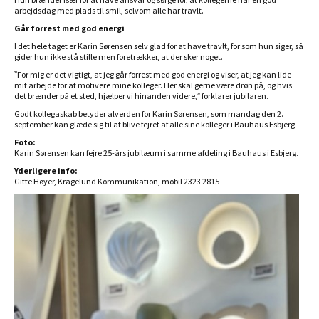
arbejdsdag med plads til smil, selvom alle har travlt.
Går forrest med god energi
I det hele taget er Karin Sørensen selv glad for at have travlt, for som hun siger, så
gider hun ikke stå stille men foretrækker, at der sker noget.
”For mig er det vigtigt, at jeg går forrest med god energi og viser, at jeg kan lide
mit arbejde for at motivere mine kolleger. Her skal gerne være drøn på, og hvis
det brænder på et sted, hjælper vi hinanden videre,” forklarer jubilaren.
Godt kollegaskab betyder alverden for Karin Sørensen, som mandag den 2.
september kan glæde sig til at blive fejret af alle sine kolleger i Bauhaus Esbjerg.
Foto:
Karin Sørensen kan fejre 25-års jubilæum i samme afdeling i Bauhaus i Esbjerg.
Yderligere info:
Gitte Høyer, Kragelund Kommunikation, mobil 2323 2815