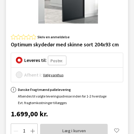
Skriv en anmeldelse
Optimum skydedør med skinne sort 204x93 cm
Leveres til:
Afhent i:
Vælg varehus
Danske Fragtmænd pallelevering
Afsendes til valgte leveringsadresse inden for 1-2 hverdage
Evt. fragtomkostninger tillægges
1.699,00 kr.
Læg i kurven