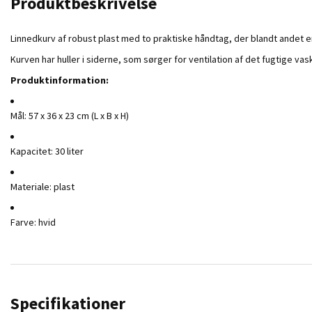
Produktbeskrivelse
Linnedkurv af robust plast med to praktiske håndtag, der blandt andet er
Kurven har huller i siderne, som sørger for ventilation af det fugtige vas
Produktinformation:
Mål: 57 x 36 x 23 cm (L x B x H)
Kapacitet: 30 liter
Materiale: plast
Farve: hvid
Specifikationer