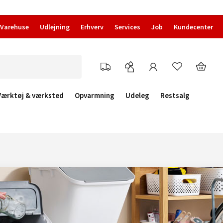
Varehuse
Udlejning
Erhverv
Services
Job
Kundecenter
Værktøj & værksted
Opvarmning
Udeleg
Restsalg