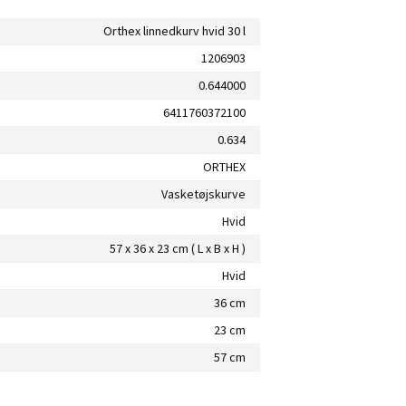
Orthex linnedkurv hvid 30 l
1206903
0.644000
6411760372100
0.634
ORTHEX
Vasketøjskurve
Hvid
57 x 36 x 23 cm ( L x B x H )
Hvid
36 cm
23 cm
57 cm