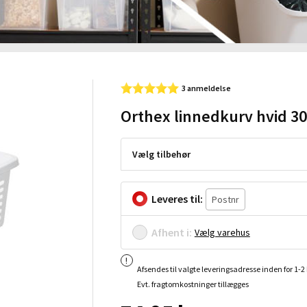
3 anmeldelse
Orthex linnedkurv hvid 30
Vælg tilbehør
Leveres til:
Afhent i:
Vælg varehus
Afsendes til valgte leveringsadresse inden for 1-
Evt. fragtomkostninger tillægges