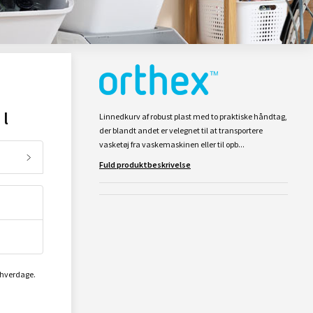
 l
Linnedkurv af robust plast med to praktiske håndtag,
der blandt andet er velegnet til at transportere
vasketøj fra vaskemaskinen eller til opb...
Fuld produktbeskrivelse
2 hverdage.