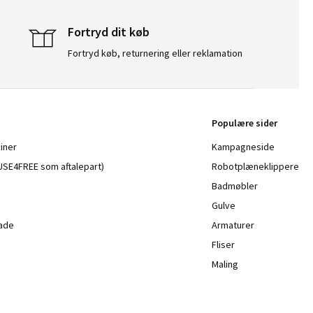
Fortryd dit køb
Fortryd køb, returnering eller reklamation
Populære sider
iner
Kampagneside
a USE4FREE som aftalepart)
Robotplæneklippere
Badmøbler
Gulve
lade
Armaturer
Fliser
Maling