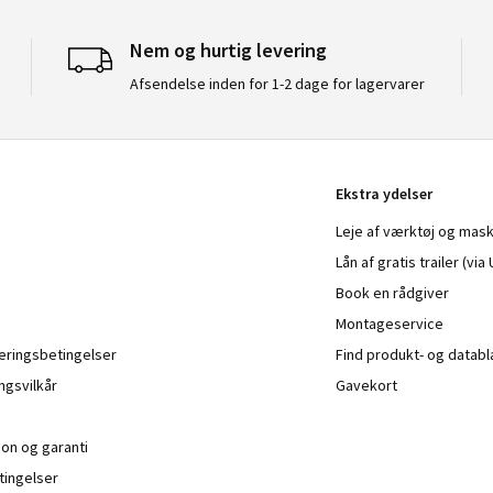
Nem og hurtig levering
Afsendelse inden for 1-2 dage for lagervarer
Ekstra ydelser
Leje af værktøj og mask
Lån af gratis trailer (vi
Book en rådgiver
Montageservice
veringsbetingelser
Find produkt- og datab
ngsvilkår
Gavekort
ion og garanti
ingelser