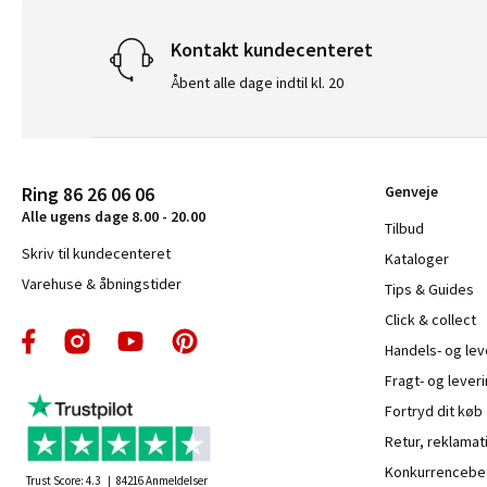
Kontakt kundecenteret
Åbent alle dage indtil kl. 20
Ring 86 26 06 06
Genveje
Alle ugens dage 8.00 - 20.00
Tilbud
Skriv til kundecenteret
Kataloger
Varehuse & åbningstider
Tips & Guides
Click & collect
Handels- og le
Fragt- og leveri
Fortryd dit køb
Retur, reklamat
Konkurrencebet
Trust Score:
4.3
84216
Anmeldelser