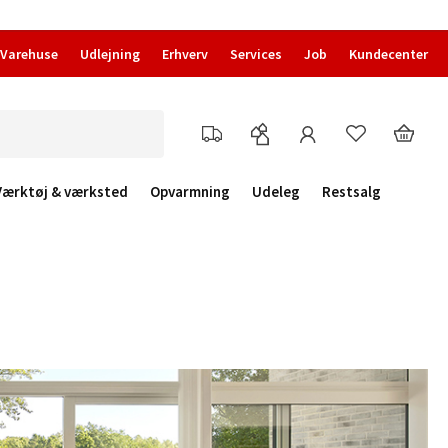
Varehuse
Udlejning
Erhverv
Services
Job
Kundecenter
Værktøj & værksted
Opvarmning
Udeleg
Restsalg