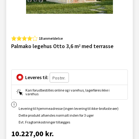
18 anmeldelse
Palmako legehus Otto 3,6 m² med terrasse
Leveres til:
Kan forudbestilles online og i varehus, lagerføres ikke i
varehus
Levering til hjemmeadresse (ingen levering til ikke-brofaste øer)
Dette produkt afsendes normalt inden for 3 uger
Evt. Fragtomkostninger tillægges
10.227,00 kr.