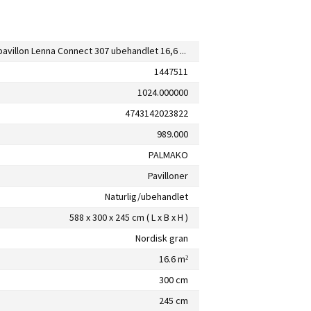
Palmako pavillon Lenna Connect 307 ubehandlet 16,6 m²
1447511
1024.000000
4743142023822
989.000
PALMAKO
Pavilloner
Naturlig/ubehandlet
588 x 300 x 245 cm ( L x B x H )
Nordisk gran
16.6 m²
300 cm
245 cm