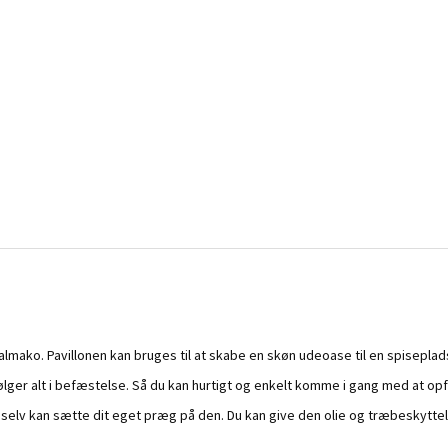
Palmako. Pavillonen kan bruges til at skabe en skøn udeoase til en spisepl
følger alt i befæstelse. Så du kan hurtigt og enkelt komme i gang med at opf
t selv kan sætte dit eget præg på den. Du kan give den olie og træbeskytte