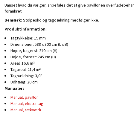
Uanset hvad du vælger, anbefales det at give pavillonen overfladebeha
forankret.
Bemærk:
Stolpesko og tagdækning medfølger ikke.
Produktinformation:
Tagtykkelse: 19 mm
Dimensioner: 588 x 300 cm (L x B)
Højde, bagerst: 210 cm (H)
Højde, forrest: 245 cm (H)
Areal: 16,6 m²
Tagareal: 21,4 m²
Taghældning: 3,0°
Udhæng: 20 cm
Manualer:
Manual, pavillon
Manual, ekstra tag
Manual, rækværk