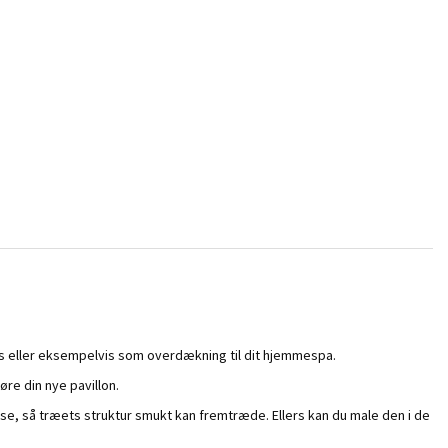
ads eller eksempelvis som overdækning til dit hjemmespa.
øre din nye pavillon.
lse, så træets struktur smukt kan fremtræde. Ellers kan du male den i de