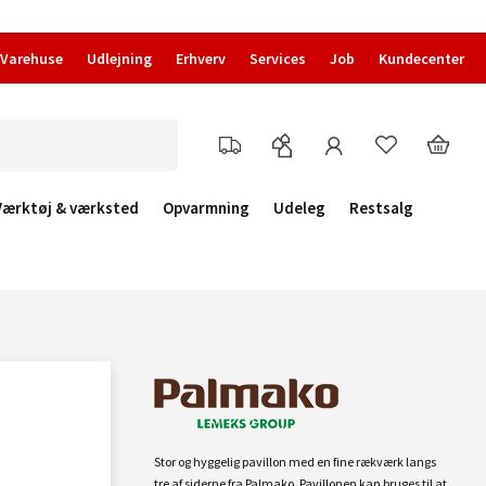
Varehuse
Udlejning
Erhverv
Services
Job
Kundecenter
Værktøj & værksted
Opvarmning
Udeleg
Restsalg
Stor og hyggelig pavillon med en fine rækværk langs
tre af siderne fra Palmako. Pavillonen kan bruges til at