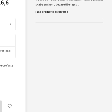
6,6
skabe en skøn udeoase til en spis...
Fuld produktbeskrivelse
res ikke i
ke-brofaste