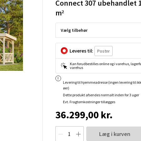
Connect 307 ubehandlet 1
m²
Vælg tilbehør
Leveres til:
Kan forudbestilles online og i varehus, lagerfø
varehus
Levering til hjemmeadresse (ingen levering til ik
øer)
Dette produkt afsendes normalt inden for 3 uger
Evt. Fragtomkostninger tillægges
36.299,00 kr.
Læg i kurven