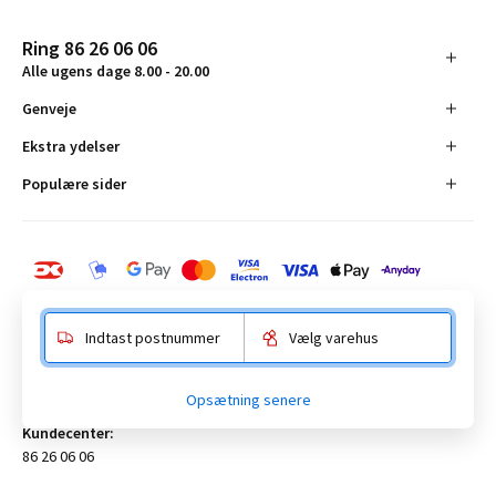
Ring 86 26 06 06
Alle ugens dage 8.00 - 20.00
Genveje
Ekstra ydelser
Populære sider
Indtast postnummer
Vælg varehus
BAUHAUS Danmark A/S:
Opsætning senere
Anelystparken 16, 8381 Tilst. CVR-nummer 19555305
Kundecenter:
86 26 06 06