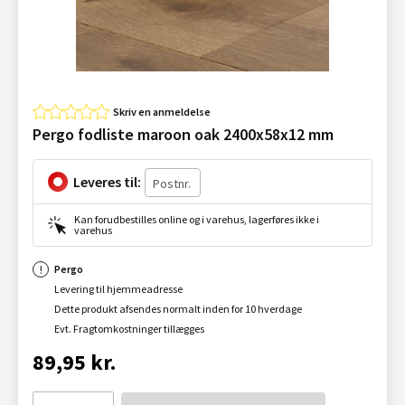
Skriv en anmeldelse
Pergo fodliste maroon oak 2400x58x12 mm
Leveres til:
Kan forudbestilles online og i varehus, lagerføres ikke i
varehus
Pergo
Levering til hjemmeadresse
Dette produkt afsendes normalt inden for 10 hverdage
Evt. Fragtomkostninger tillægges
89,95 kr.