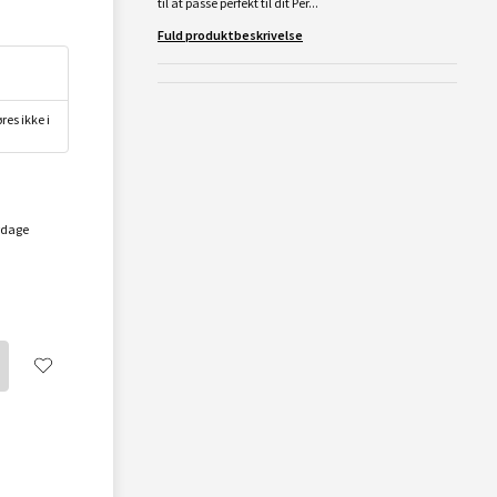
til at passe perfekt til dit Per...
Fuld produktbeskrivelse
res ikke i
rdage