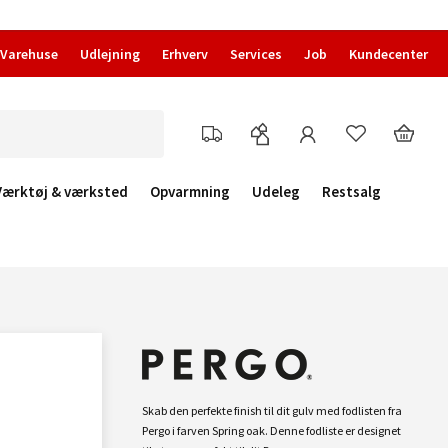
Varehuse
Udlejning
Erhverv
Services
Job
Kundecenter
Værktøj & værksted
Opvarmning
Udeleg
Restsalg
Skab den perfekte finish til dit gulv med fodlisten fra
Pergo i farven Spring oak. Denne fodliste er designet