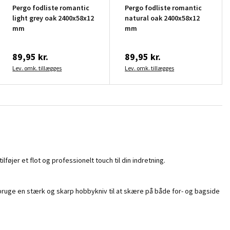
Pergo fodliste romantic
Pergo fodliste romantic
light grey oak 2400x58x12
natural oak 2400x58x12
mm
mm
89,95 kr.
89,95 kr.
Lev. omk. tillægges
Lev. omk. tillægges
lføjer et flot og professionelt touch til din indretning.
t bruge en stærk og skarp hobbykniv til at skære på både for- og bagside