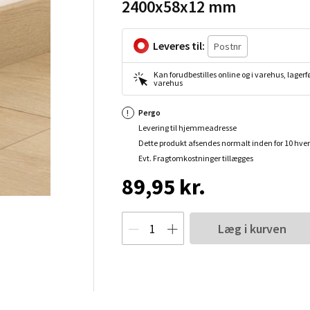
2400x58x12 mm
Leveres til:
Kan forudbestilles online og i varehus, lagerfø
varehus
Pergo
Levering til hjemmeadresse
Dette produkt afsendes normalt inden for 10 hve
Evt. Fragtomkostninger tillægges
89,95 kr.
Læg i kurven