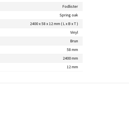
Fodlister
Spring oak
2400 x 58 x 12 mm ( L x B x T )
Vinyl
Brun
58 mm
2400 mm
12 mm