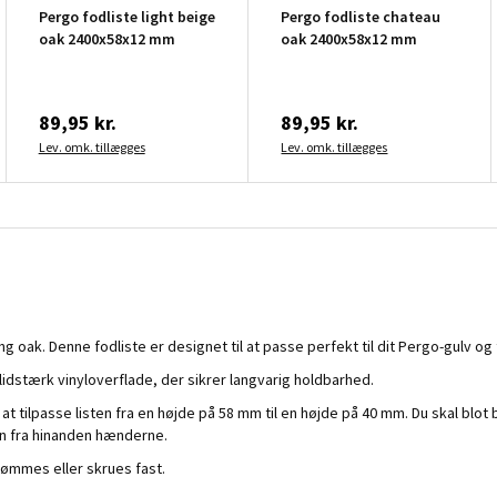
Pergo fodliste light beige
Pergo fodliste chateau
oak 2400x58x12 mm
oak 2400x58x12 mm
89,95 kr.
89,95 kr.
Lev. omk. tillægges
Lev. omk. tillægges
g oak. Denne fodliste er designet til at passe perfekt til dit Pergo-gulv og ti
lidstærk vinyloverflade, der sikrer langvarig holdbarhed.
t tilpasse listen fra en højde på 58 mm til en højde på 40 mm. Du skal blo
ten fra hinanden hænderne.
 sømmes eller skrues fast.