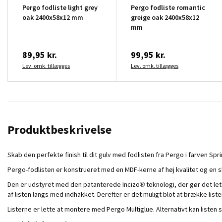
Pergo fodliste light grey
Pergo fodliste romantic
oak 2400x58x12 mm
greige oak 2400x58x12
mm
89,95 kr.
99,95 kr.
Lev. omk. tillægges
Lev. omk. tillægges
Produktbeskrivelse
Skab den perfekte finish til dit gulv med fodlisten fra Pergo i farven Sprin
Pergo-fodlisten er konstrueret med en MDF-kerne af høj kvalitet og en s
Den er udstyret med den patanterede Incizo® teknologi, der gør det let a
af listen langs med indhakket. Derefter er det muligt blot at brække lis
Listerne er lette at montere med Pergo Multiglue. Alternativt kan listen