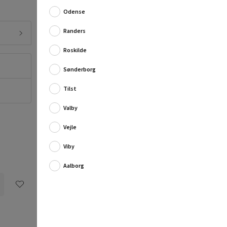
City eg overfladen er et stilrent trælook me...
Odense
Fuld produktbeskrivelse
Randers
Montageservice fra 249,00 kr. pr. m²
Roskilde
Vil du have et uforpligtende tilbud på
Sønderborg
montagen?
Flere oplysninger
Tilst
Valby
Vejle
Viby
Aalborg