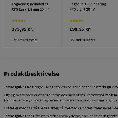
Logoclic gulvunderlag
Logoclic gulvunderlag
XPS Easy 2,2 mm 15 m²
XPS Light 20 m²
279,95 kr.
199,95 kr.
Lev. omk. tillægges
Lev. omk. tillægges
Produktbeskrivelse
Laminatgulvet fra Pergos Living Expression serie er et slidstærkt gulv 
City eg overfladen er et stilrent trælook med et smukt farvespil melle
fremhæver årer, knaster og revner i mindste detalje og får laminatgulvet 
Gulvet er med fas på alle fire sider, så hvert enkelt bræt fremhæves i de
Laminatgulvet har TitanX™ overfladebeskyttelse, som er en flerlagsteknol