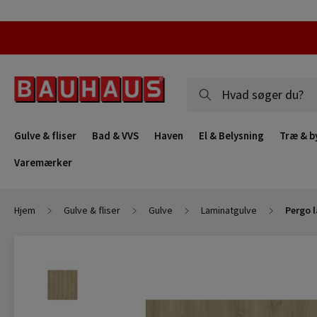
Gulve & fliser
Bad & VVS
Haven
El & Belysning
Træ & b
Varemærker
Hjem
Gulve & fliser
Gulve
Laminatgulve
Pergo l