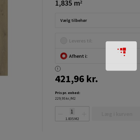
1,835 m²
Vælg tilbehør
Leveres til:
Afhent i:
421,96 kr.
Pris pr. enhed:
229,95 kr./M2
Læg i kurven
1.835
M2