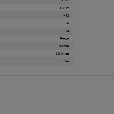
1-stav
K32
Ja
Ja
Beige
190 mm
1380 mm
8 mm