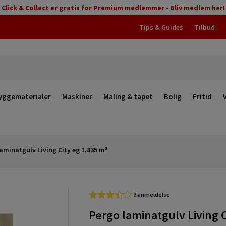
Click & Collect er gratis for Premium medlemmer -
Bliv medlem her!
Tips & Guides
Tilbud
yggematerialer
Maskiner
Maling & tapet
Bolig
Fritid
aminatgulv Living City eg 1,835 m²
3 anmeldelse
Pergo laminatgulv Living C