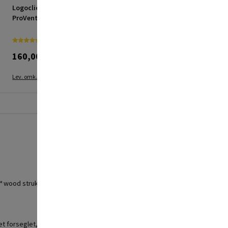
Logoclic gulvunderlag
Logoclic lægningssæt til
ProVent 3 mm 15 m²
laminatgulv
160,00 kr.
179,95 kr.
Lev. omk. tillægges
Lev. omk. tillægges
e™ wood struktur og ekstramat finish, som er med prægninger, der
 forseglet, at snavs ikke vil sætte sig fast, og gulvet er meget