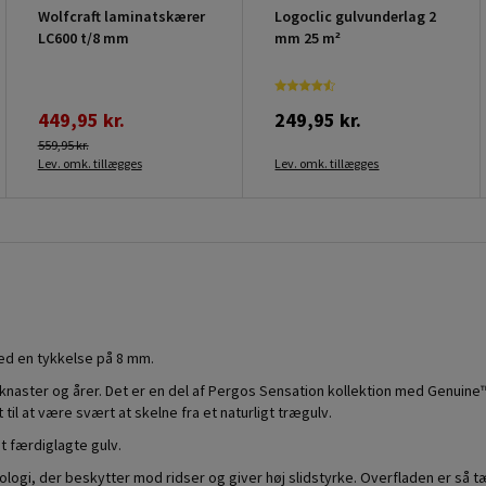
Wolfcraft laminatskærer
Logoclic gulvunderlag 2
LC600 t/8 mm
mm 25 m²
449,95 kr.
249,95 kr.
559,95 kr.
Lev. omk. tillægges
Lev. omk. tillægges
med en tykkelse på 8 mm.
m knaster og årer. Det er en del af Pergos Sensation kollektion med Genuin
til at være svært at skelne fra et naturligt trægulv.
t færdiglagte gulv.
ogi, der beskytter mod ridser og giver høj slidstyrke. Overfladen er så tæt