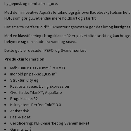
hygiejnisk og nemt at rengøre.
Med den innovative AquaSafe teknologi går overfladebeskyttelsen helt 
HDF, som gør gulvet endnu mere holdbart og stærkt.
Det smarte PerfectFold™3.0-monteringssystem gør det let og hurtigt at 
Med en klassificering i brugsklasse 32 er gulvet slidstærkt og kan bruge
bekymre sig om skade fra vand og snavs.
Dette gulv er desuden PEFC- og Svanemærket.
Produktinformation:
Mål: 1380 x 190 x 8 mm (L x B x T)
Indhold pr. pakke: 1,835 m²
Struktur: City eg
Kvalitetsniveau: Living Expression
Overflade: TitanX™, AquaSafe
Brugsklasse: 32
Kliksystem: PerfectFold™ 3.0
Antistatisk
Fas: 4-sidet
Certificering: PEFC-mærket og Svanemærket
Garanti: 25 år