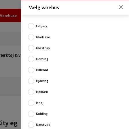
Vælg varehus
Varehuse
Udlejning
Erhverv
Services
Job
Kundecenter
Esbjerg
Gladsaxe
Glostrup
Værktøj & værksted
Opvarmning
Udeleg
Restsalg
Herning
Hillerød
Hjørring
Holbæk
Ishøj
Kolding
Laminatgulvet fra Pergos Living Expression serie er et
ity eg
slidstærkt gulv med en tykkelse på 8 mm.
Næstved