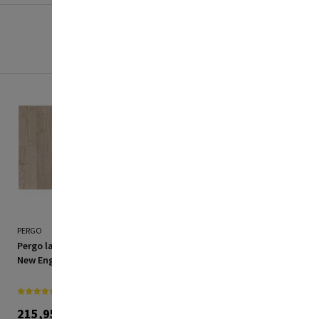
PERGO
PERGO
Pergo laminatgulv Living
Pergo laminatgulv Living
New England eg 1,835 m²
børstet hvid fyr 1,835 m²
215,95 kr./M2
214,95 kr./M2