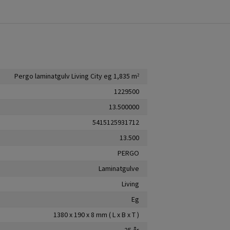
Pergo laminatgulv Living City eg 1,835 m²
1229500
13.500000
5415125931712
13.500
PERGO
Laminatgulve
Living
Eg
1380 x 190 x 8 mm ( L x B x T )
25 år