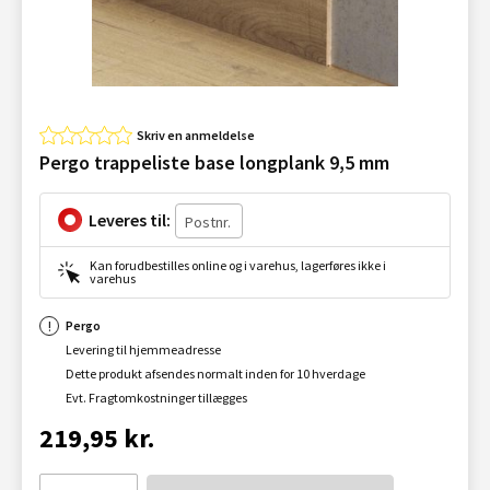
Skriv en anmeldelse
Pergo trappeliste base longplank 9,5 mm
Leveres til:
Kan forudbestilles online og i varehus, lagerføres ikke i
varehus
Pergo
Levering til hjemmeadresse
Dette produkt afsendes normalt inden for 10 hverdage
Evt. Fragtomkostninger tillægges
219,95 kr.