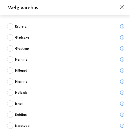
Click & Collect er gratis for Premium medlemmer -
Vælg varehus
Bliv medlem her!
Esbjerg
Gladsaxe
Hvad søger du?
Glostrup
Tag
Herning
Hillerød
Hjørring
Holbæk
Ishøj
Kolding
Næstved