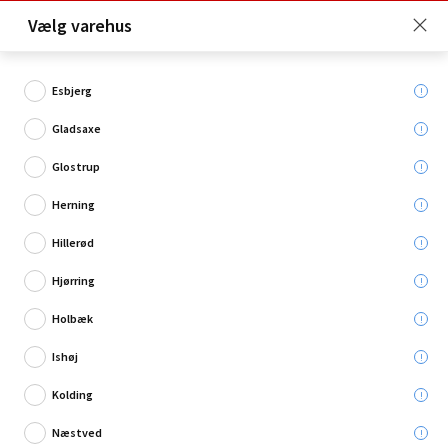
Click & Collect er gratis for Premium medlemmer -
Vælg varehus
Bliv medlem her!
Esbjerg
Gladsaxe
Hvad søger du?
Glostrup
Skilte
Herning
Hillerød
Hjørring
Holbæk
Ishøj
Kolding
Næstved