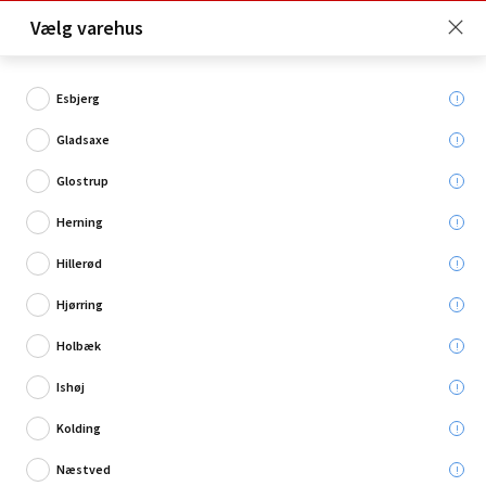
Click & Collect er gratis for Premium medlemmer -
Vælg varehus
Bliv medlem her!
Esbjerg
Gladsaxe
Hvad søger du?
Glostrup
Skilte
Herning
Hillerød
Hjørring
Holbæk
Ishøj
Kolding
Næstved