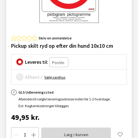
Skriv en anmeldelse
Pickup skilt ryd op efter din hund 10x10 cm
Leveres til:
Afhent i:
Vælg varehus
GLS Udleveringssted
Afsendes til valgte leveringsadresse inden for 1-2 hverdage.
Evt. fragtomkostninger tillægges
49,95 kr.
Læg i kurven