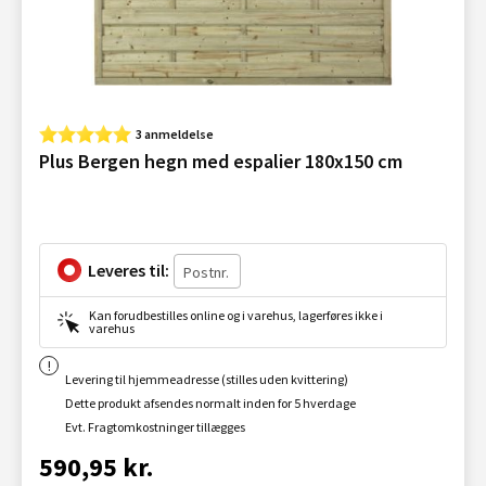
3 anmeldelse
Plus Bergen hegn med espalier 180x150 cm
Leveres til:
Kan forudbestilles online og i varehus, lagerføres ikke i
varehus
Levering til hjemmeadresse (stilles uden kvittering)
Dette produkt afsendes normalt inden for 5 hverdage
Evt. Fragtomkostninger tillægges
590,95 kr.