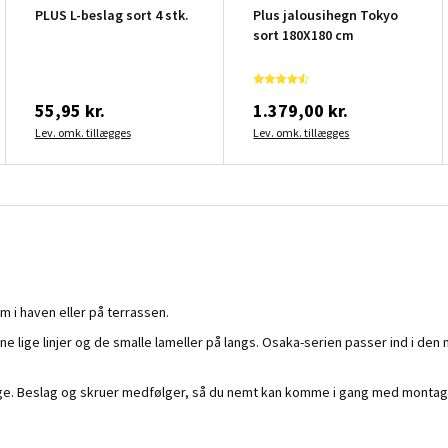
PLUS L-beslag sort 4 stk.
Plus jalousihegn Tokyo
sort 180X180 cm
55,95 kr.
1.379,00 kr.
Lev. omk. tillægges
Lev. omk. tillægges
 i haven eller på terrassen.
 lige linjer og de smalle lameller på langs. Osaka-serien passer ind i den 
ange. Beslag og skruer medfølger, så du nemt kan komme i gang med montag