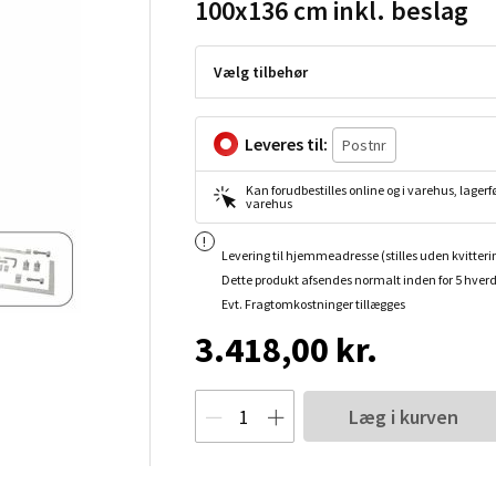
100x136 cm inkl. beslag
Vælg tilbehør
Leveres til:
Kan forudbestilles online og i varehus, lagerfø
varehus
Levering til hjemmeadresse (stilles uden kvitteri
Dette produkt afsendes normalt inden for 5 hver
Evt. Fragtomkostninger tillægges
3.418,00 kr.
Læg i kurven