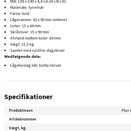
Mål: 136 x 100 x 4,4 cm (H x B x D)
Materiale: fyrretræ
Farve: hvid
Lågeramme: 42 x 90 mm omlimet
Lister: 15 x 44 mm
Skråstiver: 15 x 90 mm
Afstand mellem lister: 64 mm
Vægt: 15,5 kg
Samlet med rustfrie slagskruer
Medfølgende dele:
Lågebeslag inkl. bolte/skruer
Specifikationer
Produktnavn
Plus 
Artikelnummer
Vægt, kg.