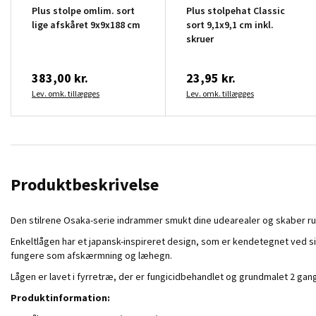
Plus stolpe omlim. sort
Plus stolpehat Classic
lige afskåret 9x9x188 cm
sort 9,1x9,1 cm inkl.
skruer
383,00 kr.
23,95 kr.
Lev. omk. tillægges
Lev. omk. tillægges
Produktbeskrivelse
Den stilrene Osaka-serie indrammer smukt dine udearealer og skaber rum
Enkeltlågen har et japansk-inspireret design, som er kendetegnet ved sine
fungere som afskærmning og læhegn.
Lågen er lavet i fyrretræ, der er fungicidbehandlet og grundmalet 2 g
Produktinformation: