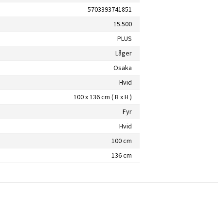
5703393741851
15.500
PLUS
Låger
Osaka
Hvid
100 x 136 cm ( B x H )
Fyr
Hvid
100 cm
136 cm