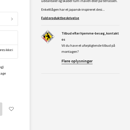
udearealer og skaber rum i haven eller på terrassen.
Enkeltlågen har et japansk-inspireret desi...
Fuld produktbeskrivelse
Tilbud efter hjemme-besøg, kontakt
os
Vil du have et uforpligtende tilbud på
res ikke i
montagen?
Flere oplysninger
ng)
dage