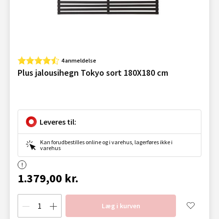
4 anmeldelse
Plus jalousihegn Tokyo sort 180X180 cm
Leveres til:
Kan forudbestilles online og i varehus, lagerføres ikke i
varehus
1.379,00 kr.
Læg i kurven