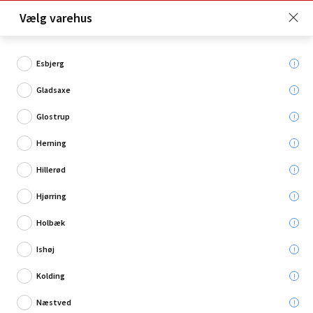
Click & Collect er gratis for Premium medlemmer -
Vælg varehus
Bliv medlem her!
Esbjerg
Gladsaxe
Hvad søger du?
Glostrup
Havehegn
Herning
Hillerød
Restsalg
Hjørring
Holbæk
Ishøj
Kolding
Næstved