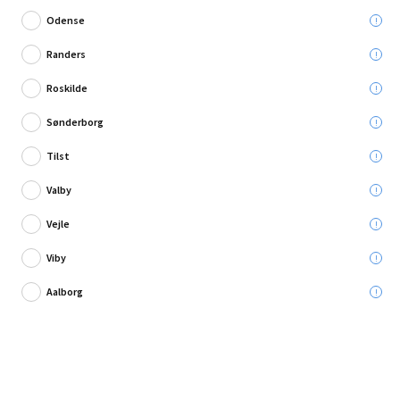
Odense
Randers
Roskilde
Skriv en anmeldelse
Sønderborg
Plus skråelement Trend sort 55x170/140 cm
Tilst
Valby
Leveres til:
Vejle
Viby
Afhent i:
Vælg varehus
Se butikslager
Aalborg
450,00 kr.
Læg i kurven