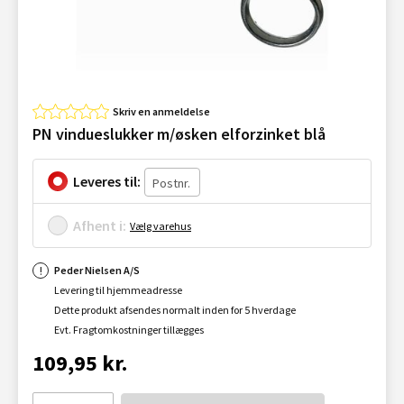
Skriv en anmeldelse
PN vindueslukker m/øsken elforzinket blå
Leveres til:
Afhent i:
Vælg varehus
Peder Nielsen A/S
Levering til hjemmeadresse
Dette produkt afsendes normalt inden for 5 hverdage
Evt. Fragtomkostninger tillægges
109,95 kr.