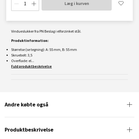
Læg i kurven
Vindueslukker fra PN Beslag i elforzinket stål.
Produktinformation:
Størrelse (se tegning): A:
55
mm, B:
55
mm
Skruebolt:
3,5
Overflade: el...
Fuld produktbeskrivelse
Andre købte også
Produktbeskrivelse