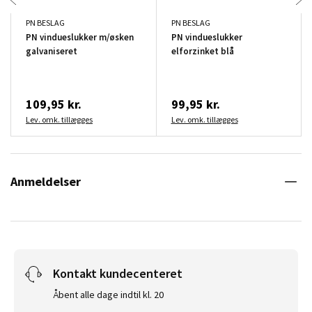
PN BESLAG
PN BESLAG
PN vindueslukker m/øsken
PN vindueslukker
galvaniseret
elforzinket blå
109,95 kr.
99,95 kr.
Lev. omk. tillægges
Lev. omk. tillægges
Anmeldelser
Kontakt kundecenteret
Åbent alle dage indtil kl. 20