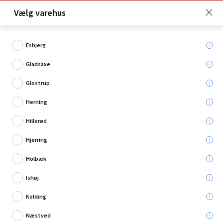
Click & Collect er gratis for Premium medlemmer -
Vælg varehus
Bliv medlem her!
Esbjerg
Gladsaxe
Hvad søger du?
Glostrup
Fiskefoder
Herning
Hillerød
Hjørring
Holbæk
Ishøj
Kolding
Næstved