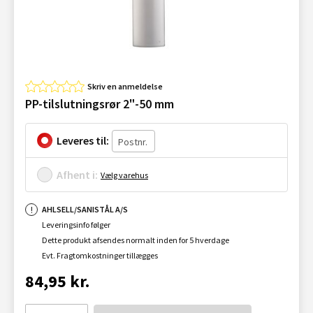
Skriv en anmeldelse
PP-tilslutningsrør 2"-50 mm
Leveres til:
Afhent i:
Vælg varehus
AHLSELL/SANISTÅL A/S
Leveringsinfo følger
Dette produkt afsendes normalt inden for 5 hverdage
Evt. Fragtomkostninger tillægges
84,95 kr.