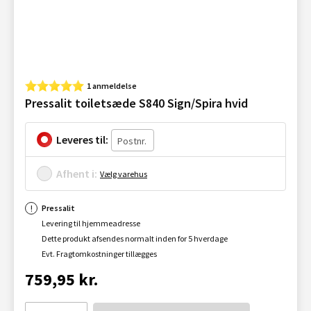
1 anmeldelse
Pressalit toiletsæde S840 Sign/Spira hvid
Leveres til:
Afhent i:
Vælg varehus
Pressalit
Levering til hjemmeadresse
Dette produkt afsendes normalt inden for 5 hverdage
Evt. Fragtomkostninger tillægges
759,95 kr.