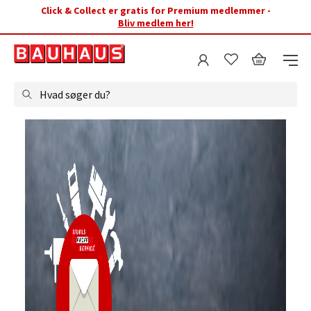
Click & Collect er gratis for Premium medlemmer -
Bliv medlem her!
Hvad søger du?