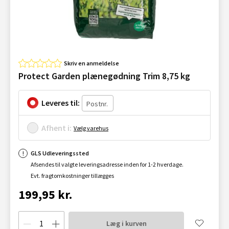
Skriv en anmeldelse
Protect Garden plænegødning Trim 8,75 kg
Leveres til:
Afhent i:
Vælg varehus
GLS Udleveringssted
Afsendes til valgte leveringsadresse inden for 1-2 hverdage.
Evt. fragtomkostninger tillægges
199,95 kr.
Læg i kurven