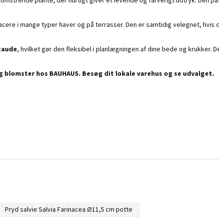
lacere i mange typer haver og på terrasser. Den er samtidig velegnet, hvis d
taude
, hvilket gør den fleksibel i planlægningen af dine bede og krukker. D
 og blomster hos BAUHAUS. Besøg dit lokale varehus og se udvalget.
Pryd salvie Salvia Farinacea Ø11,5 cm potte