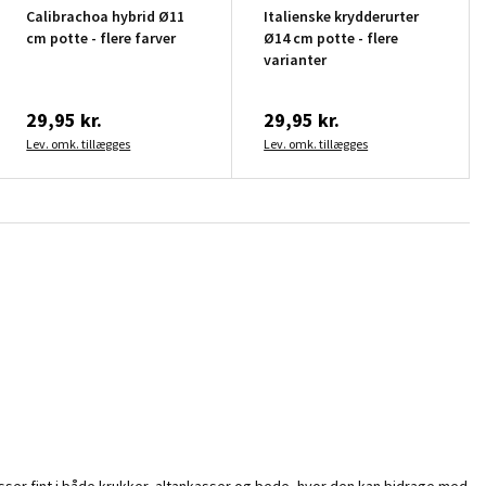
Calibrachoa hybrid Ø11
Italienske krydderurter
cm potte - flere farver
Ø14 cm potte - flere
varianter
29,95 kr.
29,95 kr.
Lev. omk. tillægges
Lev. omk. tillægges
passer fint i både krukker, altankasser og bede, hvor den kan bidrage med