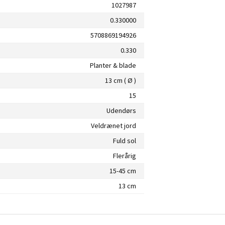
1027987
0.330000
5708869194926
0.330
Planter & blade
13 cm ( Ø )
15
Udendørs
Veldrænet jord
Fuld sol
Flerårig
15-45 cm
13 cm