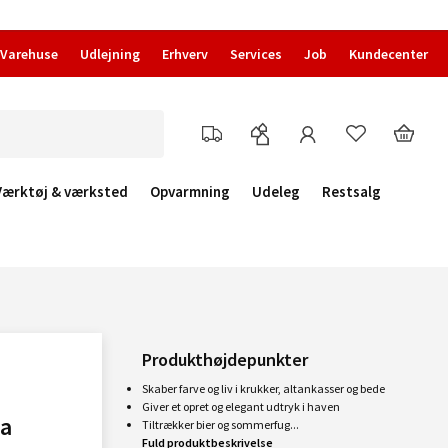
Varehuse
Udlejning
Erhverv
Services
Job
Kundecenter
Værktøj & værksted
Opvarmning
Udeleg
Restsalg
Produkthøjdepunkter
Skaber farve og liv i krukker, altankasser og bede
Giver et opret og elegant udtryk i haven
ea
Tiltrækker bier og sommerfug...
Fuld produktbeskrivelse