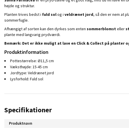
højde og struktur.
Planten trives bedst i
fuld sol
og i
veldrænet jord
, så den er nem at p
sommerfugle.
Afhængigt af sorten kan den dyrkes som enten
sommerblomst
eller
s
plante med langvarig prydværdi.
Bemærk: Det er ikke muligt at lave en Click & Collect på planter
Produktinformation
Pottestørrelse: Ø11,5 cm
Væksthøjde: 15-45 cm
Jordtype: Veldrænet jord
Lysforhold: Fuld sol
Specifikationer
Produktnavn