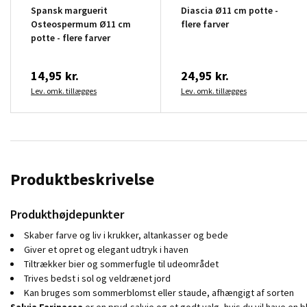
Spansk marguerit
Diascia Ø11 cm potte -
Osteospermum Ø11 cm
flere farver
potte - flere farver
14,95 kr.
24,95 kr.
Lev. omk. tillægges
Lev. omk. tillægges
Produktbeskrivelse
Produkthøjdepunkter
Skaber farve og liv i krukker, altankasser og bede
Giver et opret og elegant udtryk i haven
Tiltrækker bier og sommerfugle til udeområdet
Trives bedst i sol og veldrænet jord
Kan bruges som sommerblomst eller staude, afhængigt af sorten
Salvia Farinacea
er en pryd-salvie og et godt valg, hvis du vil have en