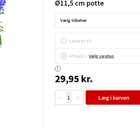
Ø11,5 cm potte
Vælg tilbehør
Leveres til:
Afhent i:
Vælg varehus
29,95 kr.
Læg i kurven