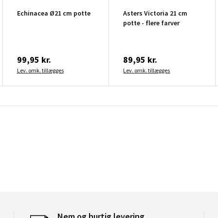
Echinacea Ø21 cm potte
Asters Victoria 21 cm
potte - flere farver
99,95 kr.
89,95 kr.
Lev. omk. tillægges
Lev. omk. tillægges
Nem og hurtig levering