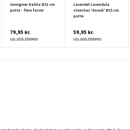
Georginer Dahlia Ø21 cm
Lavendel Lavendula
potte - flere farver
stoechas ‘Anouk’ Ø15 cm
potte
79,95 kr.
59,95 kr.
Lev. omk. tillægges
Lev. omk. tillægges
 blomstrende plante, der hurtigt giver et levende og farverigt udtryk. Den 