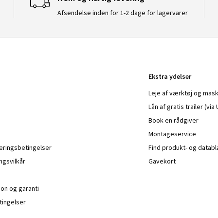
Afsendelse inden for 1-2 dage for lagervarer
Ekstra ydelser
Leje af værktøj og mask
Lån af gratis trailer (vi
Book en rådgiver
Montageservice
veringsbetingelser
Find produkt- og datab
ngsvilkår
Gavekort
ion og garanti
ingelser