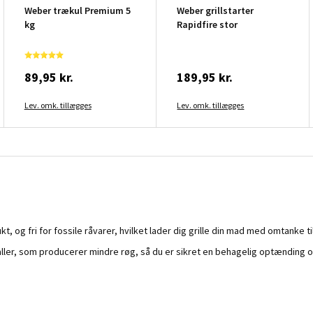
Weber trækul Premium 5
Weber grillstarter
kg
Rapidfire stor
89,95 kr.
189,95 kr.
Lev. omk. tillægges
Lev. omk. tillægges
t, og fri for fossile råvarer, hvilket lader dig grille din mad med omtanke t
ler, som producerer mindre røg, så du er sikret en behagelig optænding og