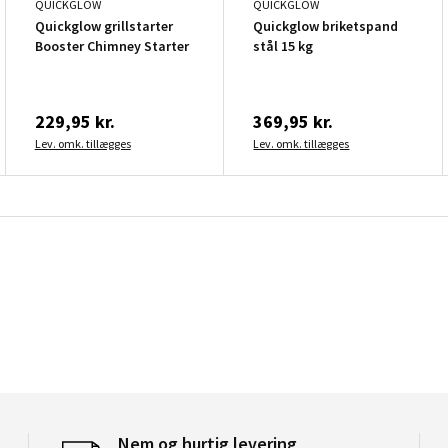
QUICKGLOW
QUICKGLOW
Quickglow grillstarter
Quickglow briketspand
Booster Chimney Starter
stål 15 kg
229,95 kr.
369,95 kr.
Lev. omk. tillægges
Lev. omk. tillægges
Nem og hurtig levering