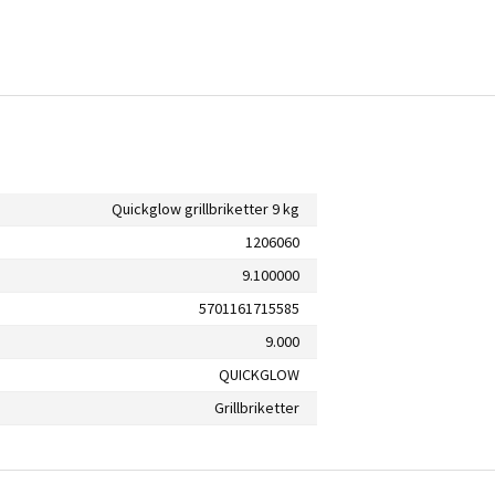
Quickglow grillbriketter 9 kg
1206060
9.100000
5701161715585
9.000
QUICKGLOW
Grillbriketter