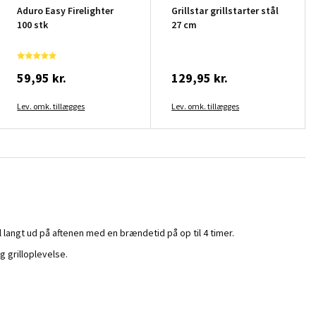
Aduro Easy Firelighter
Grillstar grillstarter stål
100 stk
27 cm
59,95 kr.
129,95 kr.
Lev. omk. tillægges
Lev. omk. tillægges
il langt ud på aftenen med en brændetid på op til 4 timer.
 grilloplevelse.