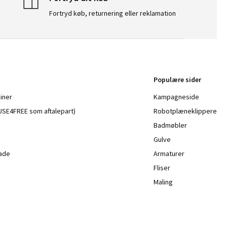
Fortryd køb, returnering eller reklamation
Populære sider
iner
Kampagneside
a USE4FREE som aftalepart)
Robotplæneklippere
Badmøbler
Gulve
lade
Armaturer
Fliser
Maling