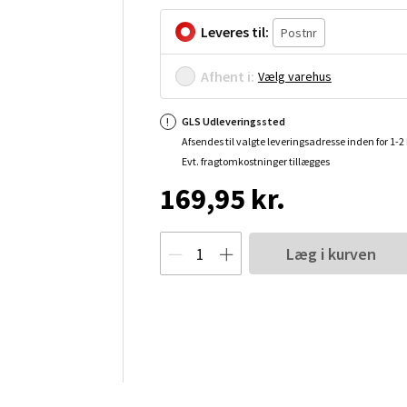
Leveres til:
Afhent i:
Vælg varehus
GLS Udleveringssted
Afsendes til valgte leveringsadresse inden for 1-
Evt. fragtomkostninger tillægges
169,95 kr.
Læg i kurven