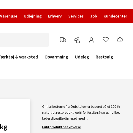
Varehuse
Udlejning
Erhverv
Services
Job
Kundecenter
Værktøj & værksted
Opvarmning
Udeleg
Restsalg
Grillbriketterne fra Quickglow er baseret på et 100 %
naturligt restprodukt, og fri for fossile råvarer, hvilket
lader dig grille din mad med ...
 kg
Fuld produktbeskrivelse