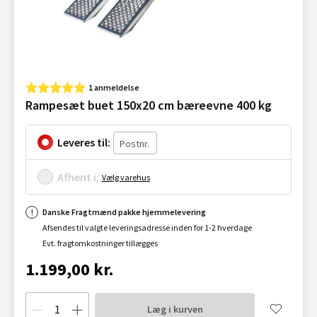
1 anmeldelse
Rampesæt buet 150x20 cm bæreevne 400 kg
Leveres til:
Afhent i:
Vælg varehus
Danske Fragtmænd pakke hjemmelevering
Afsendes til valgte leveringsadresse inden for 1-2 hverdage
Evt. fragtomkostninger tillægges
1.199,00 kr.
Læg i kurven